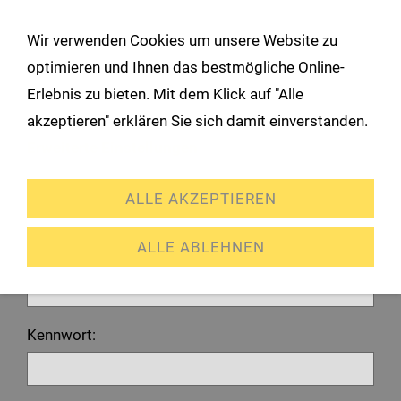
!
Wir verwenden Cookies um unsere Website zu
Navigation öffnen
optimieren und Ihnen das bestmögliche Online-
Erlebnis zu bieten. Mit dem Klick auf "Alle
Anmeldung
akzeptieren" erklären Sie sich damit einverstanden.
Erweiterte Einstellungen
Ich habe bereits ein Konto
ALLE AKZEPTIEREN
Bitte melden Sie sich mit Ihrem Kennwort an.
ALLE ABLEHNEN
E-Mail oder Kundennummer:
Kennwort: