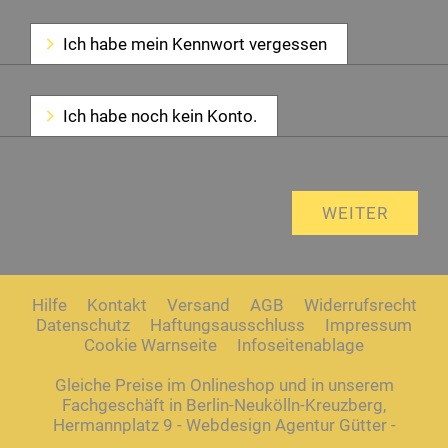
Ich habe mein Kennwort vergessen
Ich habe noch kein Konto.
Hilfe
Kontakt
Versand
AGB
Widerrufsrecht
Datenschutz
Haftungsausschluss
Impressum
Cookie Warnseite
Infoseitenablage
Gleiche Preise im Onlineshop und in unserem
Fachgeschäft in Berlin-Neukölln-Kreuzberg,
Hermannplatz 9 - Webdesign Agentur Gütter -