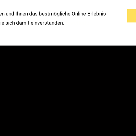
n und Ihnen das bestmögliche Online-Erlebnis
s
Service
Modemarken
Warengruppen
 Sie sich damit einverstanden.
Erweiterte