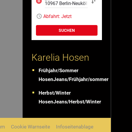
Start und Ziel tauschen
Abfahrt:
Jetzt
SUCHEN
Karelia Hosen
Frühjahr/Sommer
HosenJeans/Frühjahr/sommer
Herbst/Winter
HosenJeans/Herbst/Winter
um
Cookie Warnseite
Infoseitenablage