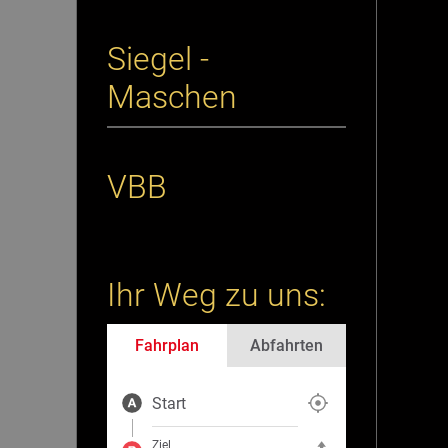
Siegel -
Maschen
VBB
Ihr Weg zu uns:
Fahrplan
Abfahrten
Start
Aktuelle Position als Start fe
Ziel