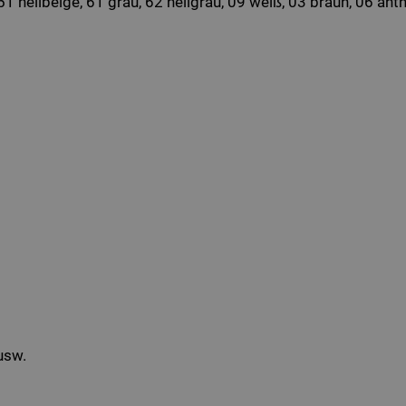
1 hellbeige, 61 grau, 62 hellgrau, 09 weiß, 03 braun, 06 anth
usw.