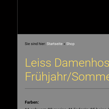
Sie sind hier:
Startseite
»
Shop
Leiss Damenhose
Frühjahr/Somm
Farben: