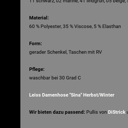
11 schwarz, 02 marine, 41 lindgrün, 05 beige, 5
Material:
60
% Polyester, 35 % Viscose, 5 % Elasthan
Form:
gerader Schenkel, Taschen mit RV
Pflege:
waschbar bei 30 Grad
C
Leiss Damenhose "Sina" Herbst/Winter
Wir bieten dazu passend:
Pullis von
DiStrick