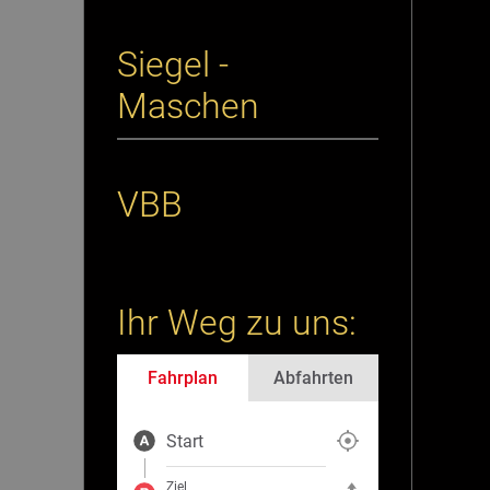
Siegel -
Maschen
VBB
Ihr Weg zu uns:
Fahrplan
Abfahrten
Start
Aktuelle Position als Start fe
Ziel