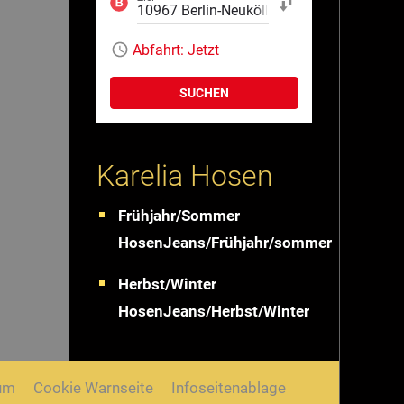
Start und Ziel tauschen
Abfahrt:
Jetzt
SUCHEN
Karelia Hosen
Frühjahr/Sommer
HosenJeans/Frühjahr/sommer
Herbst/Winter
HosenJeans/Herbst/Winter
um
Cookie Warnseite
Infoseitenablage