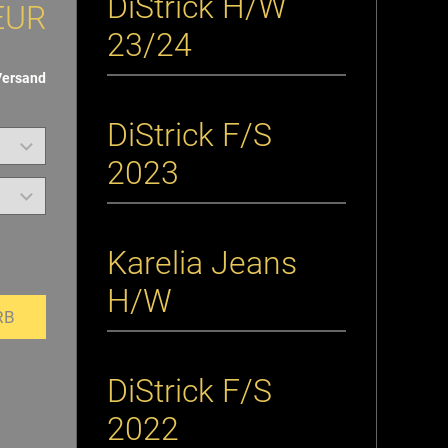
DiStrick H/W
EUR
23/24
Versand
DiStrick F/S
2023
Karelia Jeans
H/W
RB
DiStrick F/S
2022