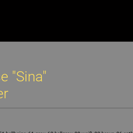
 "Sina"
er