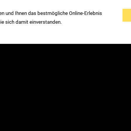
n und Ihnen das bestmögliche Online-Erlebnis
s
Service
Modemarken
Warengruppen
 Sie sich damit einverstanden.
Erweiterte