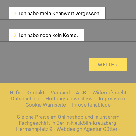
Ich habe mein Kennwort vergessen
Ich habe noch kein Konto.
Hilfe
Kontakt
Versand
AGB
Widerrufsrecht
Datenschutz
Haftungsausschluss
Impressum
Cookie Warnseite
Infoseitenablage
Gleiche Preise im Onlineshop und in unserem
Fachgeschäft in Berlin-Neukölln-Kreuzberg,
Hermannplatz 9 - Webdesign Agentur Gütter -