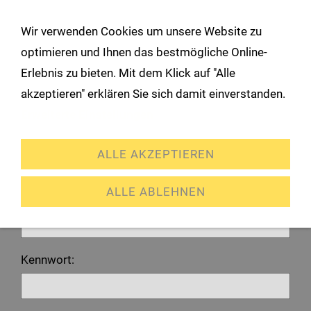
!
Wir verwenden Cookies um unsere Website zu
Navigation öffnen
optimieren und Ihnen das bestmögliche Online-
Erlebnis zu bieten. Mit dem Klick auf "Alle
Anmeldung
akzeptieren" erklären Sie sich damit einverstanden.
Erweiterte Einstellungen
Ich habe bereits ein Konto
ALLE AKZEPTIEREN
Bitte melden Sie sich mit Ihrem Kennwort an.
ALLE ABLEHNEN
E-Mail oder Kundennummer:
Kennwort: