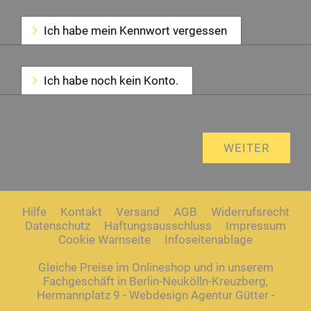
Ich habe mein Kennwort vergessen
Ich habe noch kein Konto.
Hilfe
Kontakt
Versand
AGB
Widerrufsrecht
Datenschutz
Haftungsausschluss
Impressum
Cookie Warnseite
Infoseitenablage
Gleiche Preise im Onlineshop und in unserem
Fachgeschäft in Berlin-Neukölln-Kreuzberg,
Hermannplatz 9 - Webdesign Agentur Gütter -