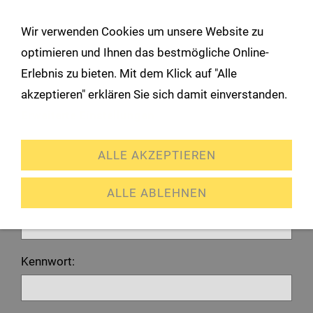
!
Wir verwenden Cookies um unsere Website zu
Navigation öffnen
optimieren und Ihnen das bestmögliche Online-
Erlebnis zu bieten. Mit dem Klick auf "Alle
Anmeldung
akzeptieren" erklären Sie sich damit einverstanden.
Erweiterte Einstellungen
Ich habe bereits ein Konto
ALLE AKZEPTIEREN
Bitte melden Sie sich mit Ihrem Kennwort an.
ALLE ABLEHNEN
E-Mail oder Kundennummer:
Kennwort: