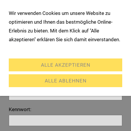
!
Wir verwenden Cookies um unsere Website zu
Navigation öffnen
optimieren und Ihnen das bestmögliche Online-
Erlebnis zu bieten. Mit dem Klick auf "Alle
Anmeldung
akzeptieren" erklären Sie sich damit einverstanden.
Erweiterte Einstellungen
Ich habe bereits ein Konto
ALLE AKZEPTIEREN
Bitte melden Sie sich mit Ihrem Kennwort an.
ALLE ABLEHNEN
E-Mail oder Kundennummer:
Kennwort: