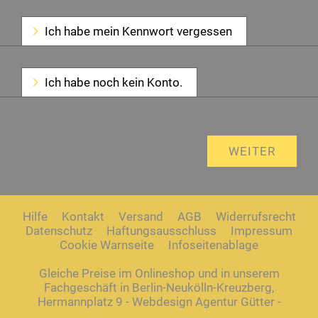
Ich habe mein Kennwort vergessen
Ich habe noch kein Konto.
Hilfe
Kontakt
Versand
AGB
Widerrufsrecht
Datenschutz
Haftungsausschluss
Impressum
Cookie Warnseite
Infoseitenablage
Gleiche Preise im Onlineshop und in unserem
Fachgeschäft in Berlin-Neukölln-Kreuzberg,
Hermannplatz 9 - Webdesign Agentur Gütter -