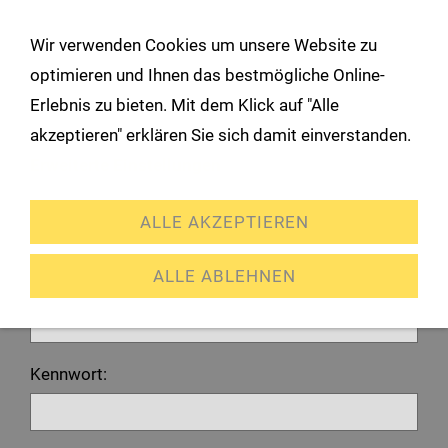
!
Wir verwenden Cookies um unsere Website zu
Navigation öffnen
optimieren und Ihnen das bestmögliche Online-
Erlebnis zu bieten. Mit dem Klick auf "Alle
Anmeldung
akzeptieren" erklären Sie sich damit einverstanden.
Erweiterte Einstellungen
Ich habe bereits ein Konto
ALLE AKZEPTIEREN
Bitte melden Sie sich mit Ihrem Kennwort an.
ALLE ABLEHNEN
E-Mail oder Kundennummer:
Kennwort: