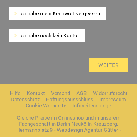
Ich habe mein Kennwort vergessen
Ich habe noch kein Konto.
Hilfe
Kontakt
Versand
AGB
Widerrufsrecht
Datenschutz
Haftungsausschluss
Impressum
Cookie Warnseite
Infoseitenablage
Gleiche Preise im Onlineshop und in unserem
Fachgeschäft in Berlin-Neukölln-Kreuzberg,
Hermannplatz 9 - Webdesign Agentur Gütter -