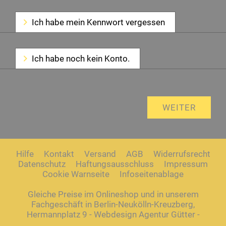
Ich habe mein Kennwort vergessen
Ich habe noch kein Konto.
Hilfe
Kontakt
Versand
AGB
Widerrufsrecht
Datenschutz
Haftungsausschluss
Impressum
Cookie Warnseite
Infoseitenablage
Gleiche Preise im Onlineshop und in unserem
Fachgeschäft in Berlin-Neukölln-Kreuzberg,
Hermannplatz 9 - Webdesign Agentur Gütter -