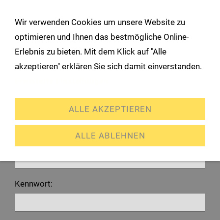
!
Wir verwenden Cookies um unsere Website zu
Navigation öffnen
optimieren und Ihnen das bestmögliche Online-
Erlebnis zu bieten. Mit dem Klick auf "Alle
Anmeldung
akzeptieren" erklären Sie sich damit einverstanden.
Erweiterte Einstellungen
Ich habe bereits ein Konto
ALLE AKZEPTIEREN
Bitte melden Sie sich mit Ihrem Kennwort an.
ALLE ABLEHNEN
E-Mail oder Kundennummer:
Kennwort: