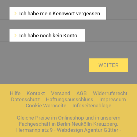
Ich habe mein Kennwort vergessen
Ich habe noch kein Konto.
Hilfe
Kontakt
Versand
AGB
Widerrufsrecht
Datenschutz
Haftungsausschluss
Impressum
Cookie Warnseite
Infoseitenablage
Gleiche Preise im Onlineshop und in unserem
Fachgeschäft in Berlin-Neukölln-Kreuzberg,
Hermannplatz 9 - Webdesign Agentur Gütter -