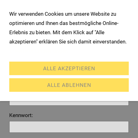
!
Wir verwenden Cookies um unsere Website zu
Navigation öffnen
optimieren und Ihnen das bestmögliche Online-
Erlebnis zu bieten. Mit dem Klick auf "Alle
Anmeldung
akzeptieren" erklären Sie sich damit einverstanden.
Erweiterte Einstellungen
Ich habe bereits ein Konto
ALLE AKZEPTIEREN
Bitte melden Sie sich mit Ihrem Kennwort an.
ALLE ABLEHNEN
E-Mail oder Kundennummer:
Kennwort: