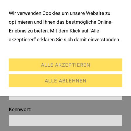
!
Wir verwenden Cookies um unsere Website zu
Navigation öffnen
optimieren und Ihnen das bestmögliche Online-
Erlebnis zu bieten. Mit dem Klick auf "Alle
Anmeldung
akzeptieren" erklären Sie sich damit einverstanden.
Erweiterte Einstellungen
Ich habe bereits ein Konto
ALLE AKZEPTIEREN
Bitte melden Sie sich mit Ihrem Kennwort an.
ALLE ABLEHNEN
E-Mail oder Kundennummer:
Kennwort: