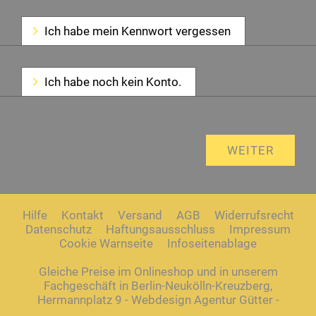
Ich habe mein Kennwort vergessen
Ich habe noch kein Konto.
Hilfe
Kontakt
Versand
AGB
Widerrufsrecht
Datenschutz
Haftungsausschluss
Impressum
Cookie Warnseite
Infoseitenablage
Gleiche Preise im Onlineshop und in unserem
Fachgeschäft in Berlin-Neukölln-Kreuzberg,
Hermannplatz 9 - Webdesign Agentur Gütter -