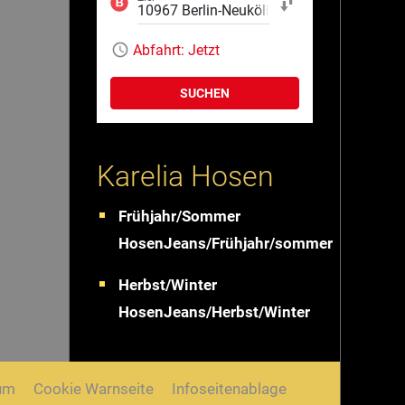
Start und Ziel tauschen
Abfahrt:
Jetzt
SUCHEN
Karelia Hosen
Frühjahr/Sommer
HosenJeans/Frühjahr/sommer
Herbst/Winter
HosenJeans/Herbst/Winter
um
Cookie Warnseite
Infoseitenablage