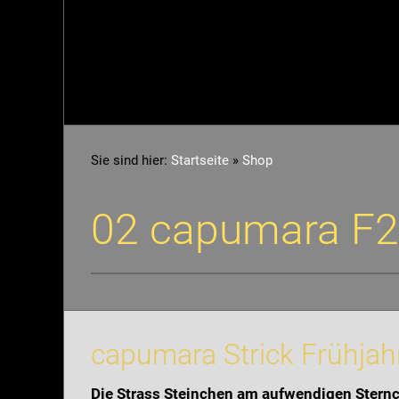
Sie sind hier:
Startseite
»
Shop
02 capumara F
capumara Strick Frühj
Die Strass Steinchen am aufwendigen Stern