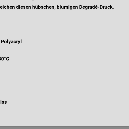
treichen diesen hübschen, blumigen Degradé-Druck.
 Polyacryl
30°C
eiss