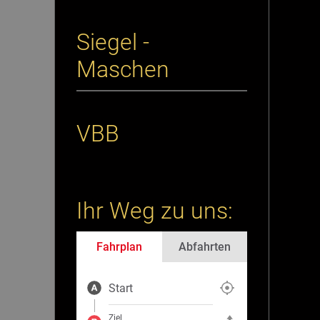
Siegel -
Maschen
VBB
Ihr Weg zu uns:
Fahrplan
Abfahrten
Start
Aktuelle Position als Start fe
Ziel