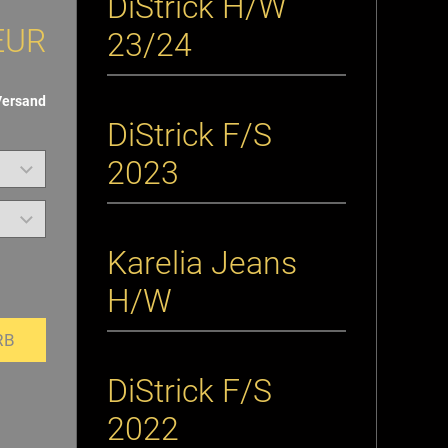
DiStrick H/W
EUR
23/24
Versand
DiStrick F/S
2023
Karelia Jeans
H/W
RB
DiStrick F/S
2022