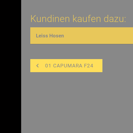
Kundinen kaufen dazu:
Leiss Hosen
01 CAPUMARA F24