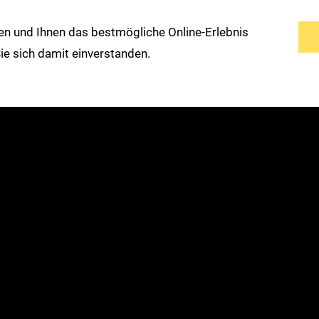
n und Ihnen das bestmögliche Online-Erlebnis
s
Service
Modemarken
Warengruppen
 Sie sich damit einverstanden.
Erweiterte