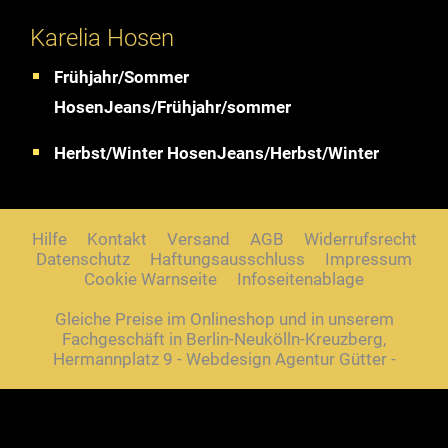
Karelia Hosen
Frühjahr/Sommer
HosenJeans/Frühjahr/sommer
Herbst/Winter HosenJeans/Herbst/Winter
Hilfe
Kontakt
Versand
AGB
Widerrufsrecht
Datenschutz
Haftungsausschluss
Impressum
Cookie Warnseite
Infoseitenablage
Gleiche Preise im Onlineshop und in unserem
Fachgeschäft in Berlin-Neukölln-Kreuzberg,
Hermannplatz 9 - Webdesign Agentur Gütter -