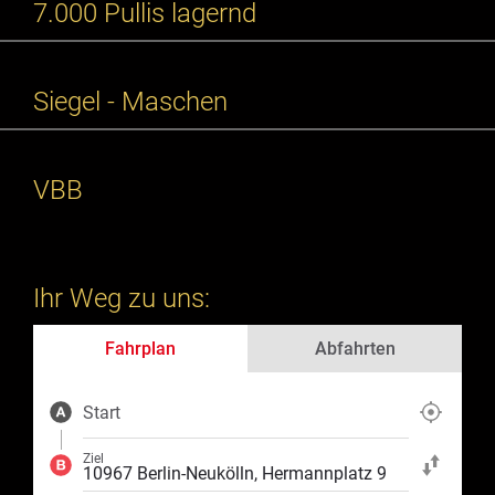
7.000 Pullis lagernd
Siegel - Maschen
VBB
Ihr Weg zu uns:
Fahrplan
Abfahrten
Start
Aktuelle Position
Ziel
Start und Ziel ta