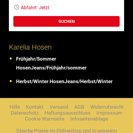
Abfahrt:
Jetzt
SUCHEN
Karelia Hosen
Frühjahr/Sommer
HosenJeans/Frühjahr/sommer
Herbst/Winter HosenJeans/Herbst/Winter
Hilfe
Kontakt
Versand
AGB
Widerrufsrecht
Datenschutz
Haftungsausschluss
Impressum
Cookie Warnseite
Infoseitenablage
Gleiche Preise im Onlineshop und in unserem